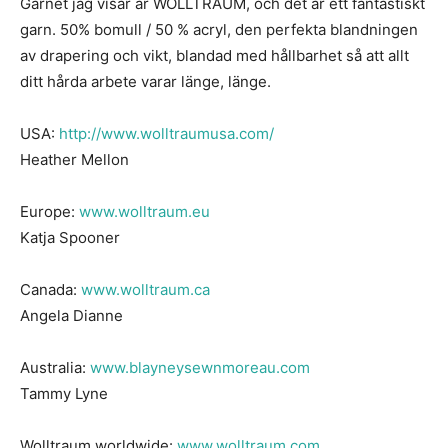
Garnet jag visar är WOLLTRAUM, och det är ett fantastiskt
garn. 50% bomull / 50 % acryl, den perfekta blandningen
av drapering och vikt, blandad med hållbarhet så att allt
ditt hårda arbete varar länge, länge.
USA:
http://
www.wolltraumusa.com/
Heather Mellon
Europe:
www.wolltraum.eu
Katja Spooner
Canada:
www.wolltraum.ca
Angela Dianne
Australia:
www.blayneysewnmoreau.com
Tammy Lyne
Wolltraum worldwide:
www.wolltraum.com