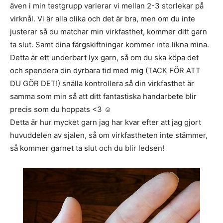
även i min testgrupp varierar vi mellan 2-3 storlekar på
virknål. Vi är alla olika och det är bra, men om du inte
justerar så du matchar min virkfasthet, kommer ditt garn
ta slut. Samt dina färgskiftningar kommer inte likna mina.
Detta är ett underbart lyx garn, så om du ska köpa det
och spendera din dyrbara tid med mig (TACK FÖR ATT
DU GÖR DET!) snälla kontrollera så din virkfasthet är
samma som min så att ditt fantastiska handarbete blir
precis som du hoppats <3 ☺
Detta är hur mycket garn jag har kvar efter att jag gjort
huvuddelen av sjalen, så om virkfastheten inte stämmer,
så kommer garnet ta slut och du blir ledsen!