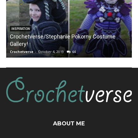
INSPIRATION
Crochetverse/Stephanie Pokorny Costume
Gallery!
Crochetverse
-
October 4, 2019
64
C
ABOUT ME