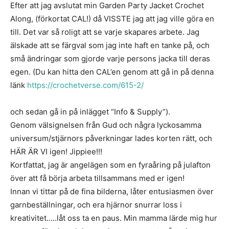
Efter att jag avslutat min Garden Party Jacket Crochet
Along, (förkortat CAL!) då VISSTE jag att jag ville göra en
till. Det var så roligt att se varje skapares arbete. Jag
älskade att se färgval som jag inte haft en tanke på, och
små ändringar som gjorde varje persons jacka till deras
egen. (Du kan hitta den CAL’en genom att gå in på denna
länk
https://crochetverse.com/615-2/
och sedan gå in på inlägget “Info & Supply”).
Genom välsignelsen från Gud och några lyckosamma
universum/stjärnors påverkningar lades korten rätt, och
HÄR ÄR VI igen! Jippiee!!!
Kortfattat, jag är angelägen som en fyraåring på julafton
över att få börja arbeta tillsammans med er igen!
Innan vi tittar på de fina bilderna, låter entusiasmen över
garnbeställningar, och era hjärnor snurrar loss i
kreativitet…..låt oss ta en paus. Min mamma lärde mig hur