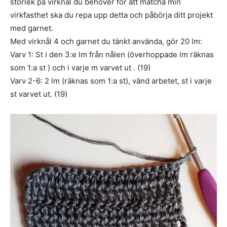
storlek på virknål du behöver för att matcha min
virkfasthet ska du repa upp detta och påbörja ditt projekt
med garnet.
Med virknål 4 och garnet du tänkt använda, gör 20 lm:
Varv 1: St i den 3:e lm från nålen (överhoppade lm räknas
som 1:a st ) och i varje m varvet ut . (19)
Varv 2-6: 2 lm (räknas som 1:a st), vänd arbetet, st i varje
st varvet ut. (19)