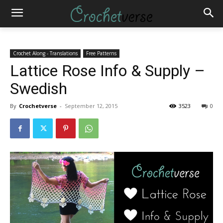
Crochet Along - Translations
Free Patterns
Lattice Rose Info & Supply –
Swedish
By
Crochetverse
-
September 12, 2015
3523
0